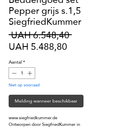
Pepper grijs s.1,5
SiegfriedKummer
Normale
 UAH 6.548,40 
Verkoopprijs
prijs
UAH 5.488,80
Aantal
*
Niet op voorraad
Melding wanneer beschikbaar
Ontworpen door SiegfriedKummer in 