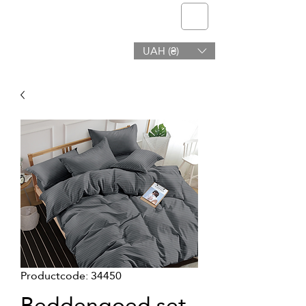
telmone
UAH (₴)
Gezondheid en Schoonheid
Productcode: 34450
Beddengoed set