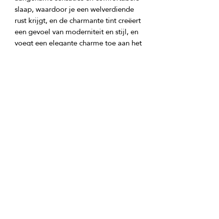
slaap, waardoor je een welverdiende 
rust krijgt, en de charmante tint creëert 
een gevoel van moderniteit en stijl, en 
voegt een elegante charme toe aan het 
Pepper Gray kan eenvoudig worden 
gecombineerd met verschillende 
GTIN: 0000000344500