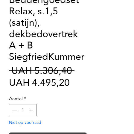
Relax, s.1,5
(satijn),
dekbedovertrek
A + B
SiegfriedKummer
Normale
 UAH 5.306,40 
Verkoopprijs
prijs
UAH 4.495,20
Aantal
*
Niet op voorraad