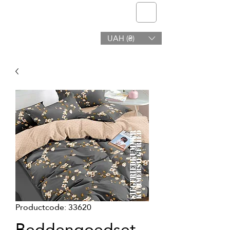
telmone
UAH (₴)
Gezondheid en Schoonheid
Productcode: 33620
Beddengoedset