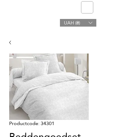
telmone
UAH (₴)
Gezondheid en Schoonheid
Productcode: 34301
Beddengoedset