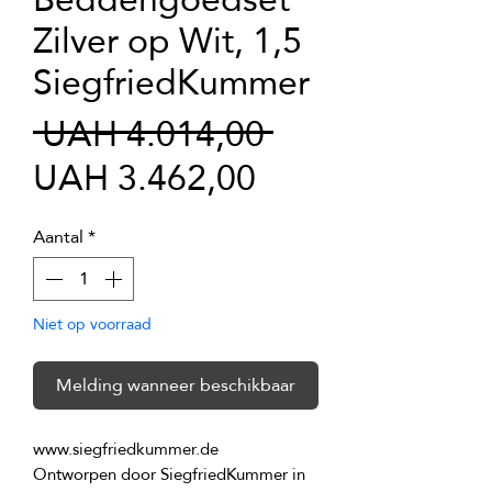
Zilver op Wit, 1,5
SiegfriedKummer
Normale
 UAH 4.014,00 
Verkoopprijs
prijs
UAH 3.462,00
Aantal
*
Niet op voorraad
Melding wanneer beschikbaar
Ontworpen door SiegfriedKummer in 