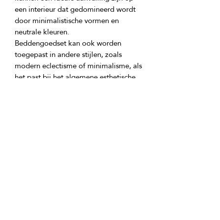
een interieur dat gedomineerd wordt 
door minimalistische vormen en 
Beddengoedset kan ook worden 
toegepast in andere stijlen, zoals 
modern eclectisme of minimalisme, als 
het past bij het algemene esthetische 
concept van de kamer. Dit verfijnde 
stuk kan een geweldig accent en 
decoratie worden voor elk modern 
Verpakking: stoffen tas-bedekking van 
GTIN: 0000000343015