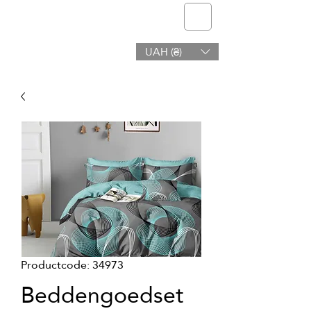
telmone
UAH (₴)
Gezondheid en Schoonheid
Productcode: 34973
Beddengoedset