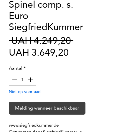
Spinel comp. s.
Euro
SiegfriedKummer
Normale
 UAH 4.249,20 
Verkoopprijs
prijs
UAH 3.649,20
Aantal
*
Niet op voorraad
Melding wanneer beschikbaar
Ontworpen door SiegfriedKummer in 