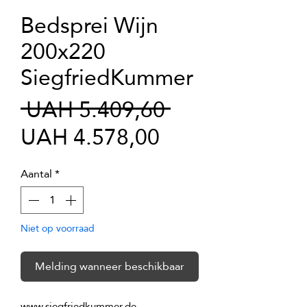
Bedsprei Wijn
200x220
SiegfriedKummer
Normale
 UAH 5.409,60 
Verkoopprijs
prijs
UAH 4.578,00
Aantal
*
Niet op voorraad
Melding wanneer beschikbaar