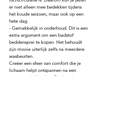
er niet alleen mee bedekken tijdens 
het koude seizoen, maar ook op een 
- Gemakkelijk in onderhoud. Dit is een 
extra argument om een badstof 
beddensprei te kopen. Het behoudt 
zijn mooie uiterlijk zelfs na meerdere 
Creëer een sfeer van comfort die je 
lichaam helpt ontspannen na een 
zware en drukke dag. De slaapkamer 
wordt namelijk niet alleen gezien als 
een ruimte om te slapen en te rusten, 
maar ook als het belangrijkste 
onderdeel van het interieur van het 
hele appartement. Bij het decoreren 
van de slaapkamer speelt de 
beddensprei de laatste rol, waardoor 
er orde, comfort en gezelligheid 