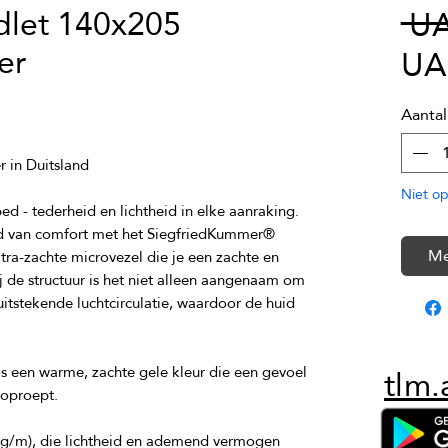
let 140x205
 UA
er
UA
Aantal
Niet op
d van comfort met het SiegfriedKummer® 
Me
tra-zachte microvezel die je een zachte en 
j de structuur is het niet alleen aangenaam om 
itstekende luchtcirculatie, waardoor de huid 
tlm.
is een warme, zachte gele kleur die een gevoel 
 mg/m), die lichtheid en ademend vermogen 