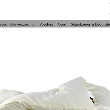
telmone
Gezondheid en Schoonheid
rsoonlijke verzorging
Voeding
Geur
Slaapkamer & Decorati