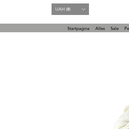
UAH (₴)
Startpagina
Alles
Sale
Pe