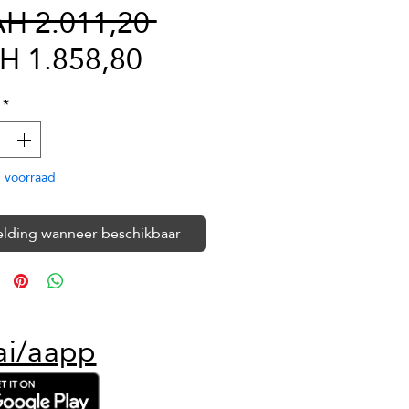
Normale
H 2.011,20 
Verkoopprijs
prijs
H 1.858,80
*
 voorraad
lding wanneer beschikbaar
ai/aapp