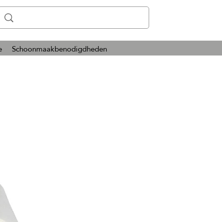
e
Schoonmaakbenodigdheden