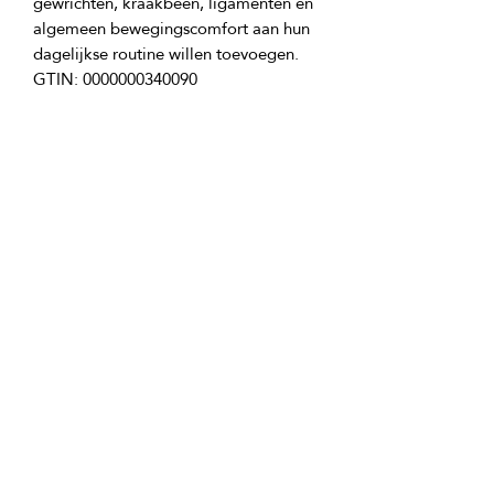
gewrichten, kraakbeen, ligamenten en 
algemeen bewegingscomfort aan hun 
Product ingrediënten:
Middelmatig moleculair gewicht 