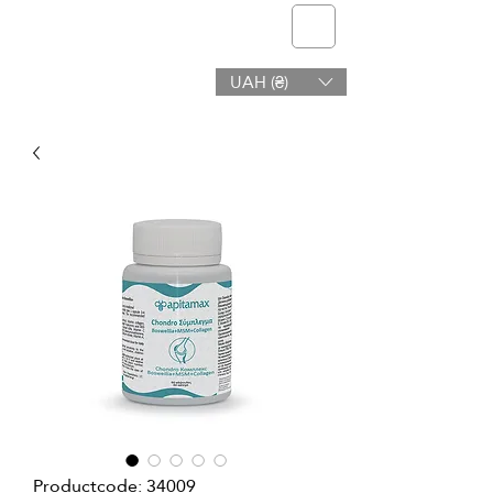
telmone
UAH (₴)
Gezondheid en Schoonheid
Productcode: 34009