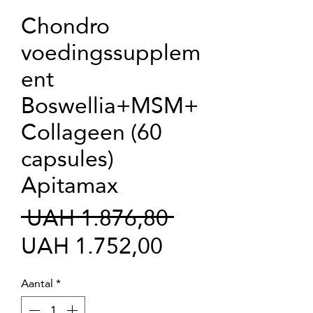
Chondro
voedingssupplem
ent
Boswellia+MSM+
Collageen (60
capsules)
Apitamax
Normale
 UAH 1.876,80 
Verkoopprijs
prijs
UAH 1.752,00
Aantal
*