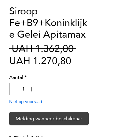
Siroop
Fe+B9+Koninklijk
e Gelei Apitamax
Normale
 UAH 1.362,00 
Verkoopprijs
prijs
UAH 1.270,80
Aantal
*
Niet op voorraad
Melding wanneer beschikbaar