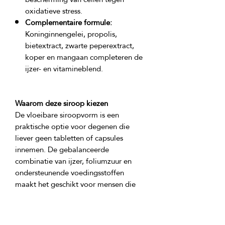
oxidatieve stress.
Complementaire formule:
Koninginnengelei, propolis,
bietextract, zwarte peperextract,
koper en mangaan completeren de
ijzer- en vitamineblend.
Waarom deze siroop kiezen
De vloeibare siroopvorm is een 
praktische optie voor degenen die 
liever geen tabletten of capsules 
innemen. De gebalanceerde 
combinatie van ijzer, foliumzuur en 
ondersteunende voedingsstoffen 
maakt het geschikt voor mensen die 
hun dieet willen aanvullen met gerichte 
voedingsondersteuning, wanneer het 
volgens de aanwijzingen wordt 