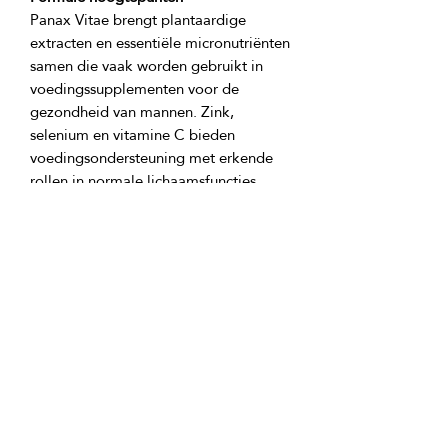
Panax Vitae brengt plantaardige 
extracten en essentiële micronutriënten 
samen die vaak worden gebruikt in 
voedingssupplementen voor de 
gezondheid van mannen. Zink, 
selenium en vitamine C bieden 
voedingsondersteuning met erkende 
rollen in normale lichaamsfuncties, 
terwijl ginseng, cordyceps en yohimbe 
botanische ondersteuning toevoegen 
voor een uitgebreide routine voor de 
Product ingrediënten: