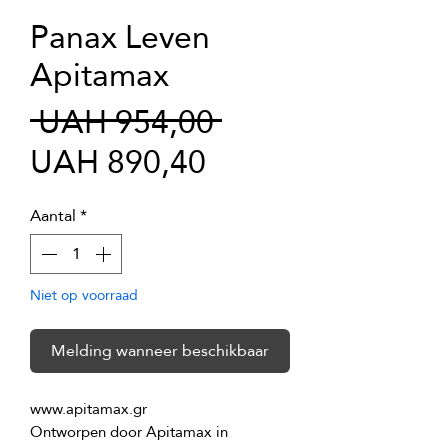
Panax Leven
Apitamax
Normale
 UAH 954,00 
Verkoopprijs
prijs
UAH 890,40
Aantal
*
Niet op voorraad
Melding wanneer beschikbaar
Ontworpen door Apitamax in 