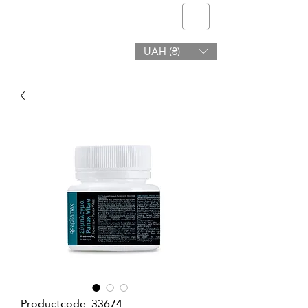
telmone
UAH (₴)
Gezondheid en Schoonheid
Productcode: 33674