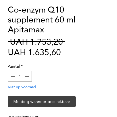
Co-enzym Q10
supplement 60 ml
Apitamax
Normale
 UAH 1.753,20 
Verkoopprijs
prijs
UAH 1.635,60
Aantal
*
Niet op voorraad
Melding wanneer beschikbaar