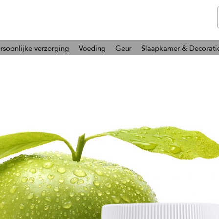
telmone
Gezondheid en Schoonheid
rsoonlijke verzorging
Voeding
Geur
Slaapkamer & Decorati