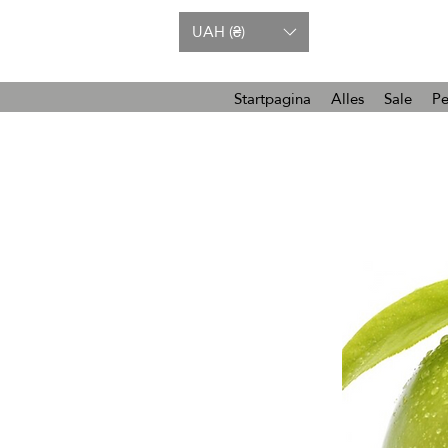
UAH (₴)
Startpagina
Alles
Sale
Pe