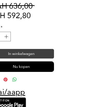
Normale
AH 636,00 
Verkoopprijs
prijs
H 592,80
*
In winkelwagen
Nu kopen
ai/aapp