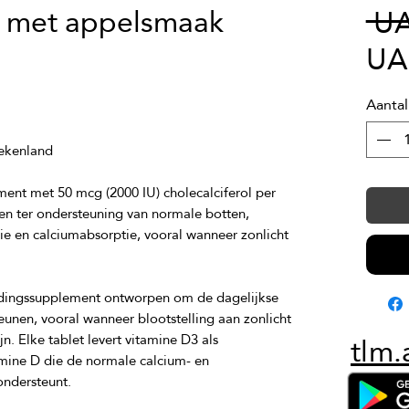
 met appelsmaak
 U
UA
Aantal
nt met 50 mcg (2000 IU) cholecalciferol per 
n ter ondersteuning van normale botten, 
ie en calciumabsorptie, vooral wanneer zonlicht 
ingssupplement ontworpen om de dagelijkse 
unen, vooral wanneer blootstelling aan zonlicht 
tlm.
. Elke tablet levert vitamine D3 als 
amine D die de normale calcium- en 