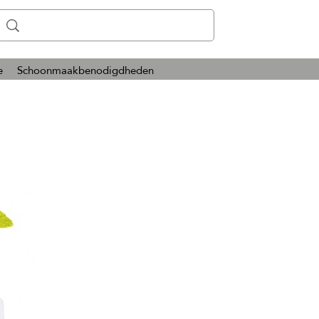
e
Schoonmaakbenodigdheden