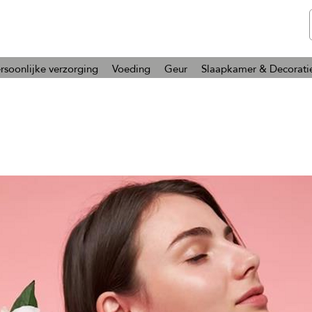
telmone
Gezondheid en Schoonheid
rsoonlijke verzorging
Voeding
Geur
Slaapkamer & Decorati