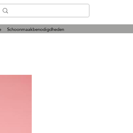
e
Schoonmaakbenodigdheden