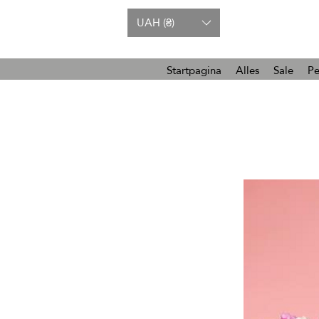
UAH (₴)
Startpagina
Alles
Sale
Pe