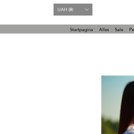
UAH (₴)
Startpagina
Alles
Sale
Pe