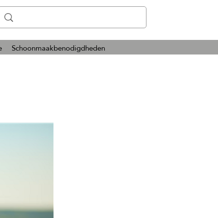
e
Schoonmaakbenodigdheden