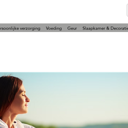
telmone
Gezondheid en Schoonheid
rsoonlijke verzorging
Voeding
Geur
Slaapkamer & Decorati