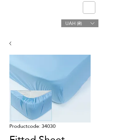
telmone
UAH (₴)
Gezondheid en Schoonheid
Productcode: 34030
Fitted Sheet