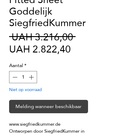
Goddelijk
SiegfriedKummer
Normale
 UAH 3.216,00 
Verkoopprijs
prijs
UAH 2.822,40
Aantal
*
Niet op voorraad
Melding wanneer beschikbaar
Ontworpen door SiegfriedKummer in 