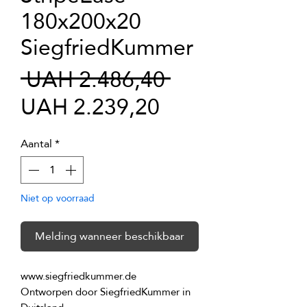
180x200x20
SiegfriedKummer
Normale
 UAH 2.486,40 
Verkoopprijs
prijs
UAH 2.239,20
Aantal
*
Niet op voorraad
Melding wanneer beschikbaar
Ontworpen door SiegfriedKummer in 