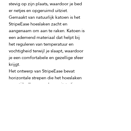
stevig op zijn plaats, waardoor je bed 
Gemaakt van natuurlijk katoen is het 
StripeEase hoeslaken zacht en 
aangenaam om aan te raken. Katoen is 
een ademend materiaal dat helpt bij 
het reguleren van temperatuur en 
vochtigheid terwijl je slaapt, waardoor 
je een comfortabele en gezellige sfeer 
Het ontwerp van StripeEase bevat 
horizontale strepen die het hoeslaken 
een stijlvolle en moderne uitstraling 
Het StripeEase katoenen hoeslaken is 
niet alleen een praktisch item, maar 
ook een extra accent dat je 
slaapruimte complementeert. Dankzij 
het gemak, comfort en stijlvolle 