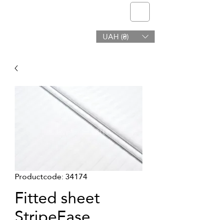
telmone
UAH (₴)
Gezondheid en Schoonheid
Productcode: 34174
Fitted sheet
StripeEase