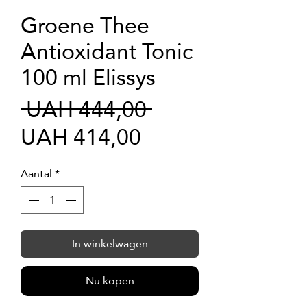
Groene Thee
Antioxidant Tonic
100 ml Elissys
Normale
 UAH 444,00 
Verkoopprijs
prijs
UAH 414,00
Aantal
*
In winkelwagen
Nu kopen