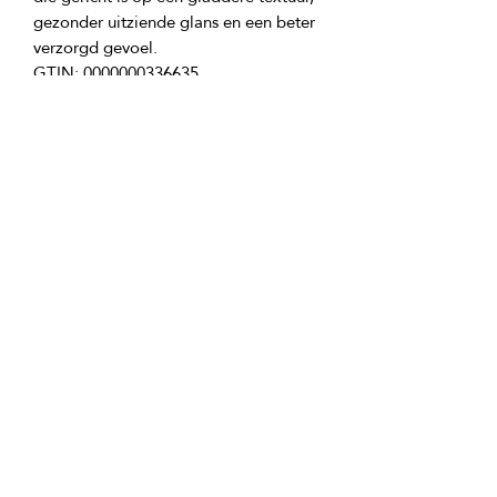
gezonder uitziende glans en een beter 
Productingrediënten:
Aqua, Culturen van Probiotische 
Bacteriën, Ginsengwortelextract, 
Biotine, Majuswortelextract, 
Gehydrolyseerd Soja-eiwit, Arginine, 
Acetyl Tyrosine, Zinkgluconaat, 
Fenoxyethanol, Ethylhexylglycerine, 
Gebruiksvoorwaarden van het product:
Verspreid de inhoud van de fles 
gelijkmatig over de hele hoofdhuid en 
wrijf het voorzichtig in met 