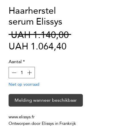
Haarherstel
serum Elissys
Normale
 UAH 1.140,00 
Verkoopprijs
prijs
UAH 1.064,40
Aantal
*
Niet op voorraad
Melding wanneer beschikbaar