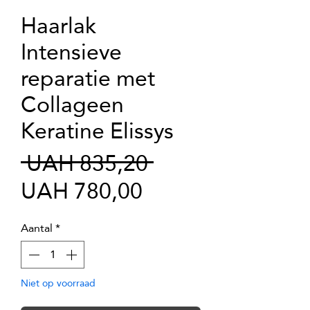
Haarlak
Intensieve
reparatie met
Collageen
Keratine Elissys
Normale
 UAH 835,20 
Verkoopprijs
prijs
UAH 780,00
Aantal
*
Niet op voorraad