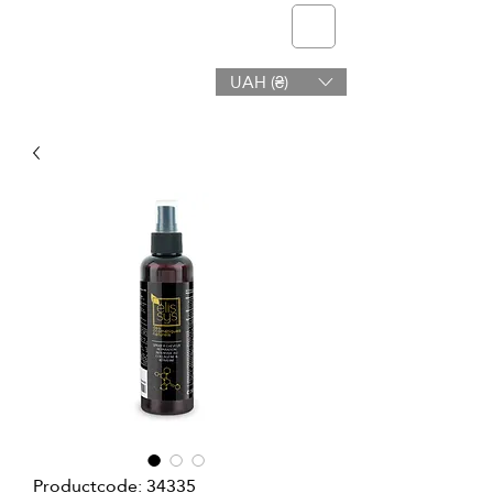
telmone
UAH (₴)
Gezondheid en Schoonheid
Productcode: 34335