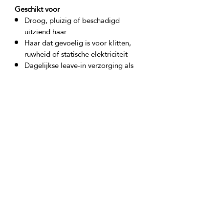
Geschikt voor
Droog, pluizig of beschadigd
uitziend haar
Haar dat gevoelig is voor klitten,
ruwheid of statische elektriciteit
Dagelijkse leave-in verzorging als
onderdeel van een stylingroutine
Product ingrediënten:
Aqua, Probiotische Bacteriecultuur, 
Gehydrolyseerd Collageen, 
Gehydrolyseerde Keratine, 
Gehydrolyseerde Zijde, Lauridimonium 
Hydroxypropyl Gehydrolyseerd Tarwe-
eiwit, Fenoxyethanol, Ethylhexyl 