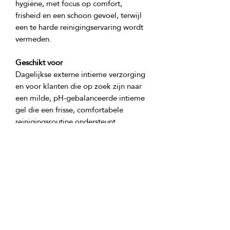
hygiëne, met focus op comfort, 
frisheid en een schoon gevoel, terwijl 
een te harde reinigingservaring wordt 
Geschikt voor
Dagelijkse externe intieme verzorging 
en voor klanten die op zoek zijn naar 
een milde, pH-gebalanceerde intieme 
gel die een frisse, comfortabele 
Product ingrediënten:
Demineraliseerd water, complex van 
probiotische bacteriën, zachte niet-
ionische oppervlakte-actieve stoffen 
van plantaardige oorsprong op basis 
van glucose: decylglucoside, 
cocoglucoside, 