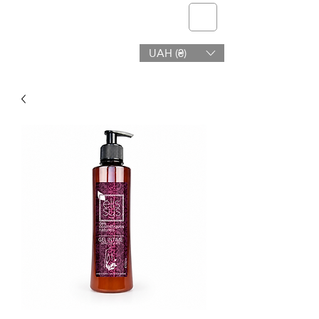
telmone
UAH (₴)
Gezondheid en Schoonheid