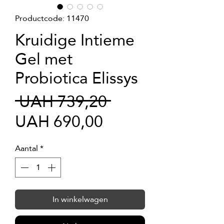
Productcode: 11470
Kruidige Intieme
Gel met
Probiotica Elissys
Normale
 UAH 739,20 
Verkoopprijs
prijs
UAH 690,00
Aantal
*
In winkelwagen