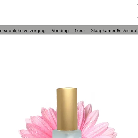
telmone
Gezondheid en Schoonheid
ersoonlijke verzorging
Voeding
Geur
Slaapkamer & Decorat