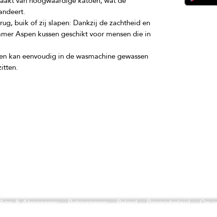
maakt van hoogwaardige katoen, wat de 
g, buik of zij slapen: Dankzij de zachtheid en 
mmer Aspen kussen geschikt voor mensen die in 
sen kan eenvoudig in de wasmachine gewassen 
App & Abonneren
Retourneren
Beleid
Privacybeleid
Op v
elmone.shop, geautoriseerd door Telmone.nl. Gezondheid en Schoonh