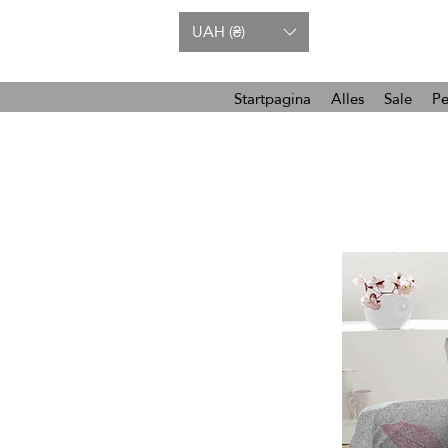
UAH (₴)
Startpagina
Alles
Sale
Pe