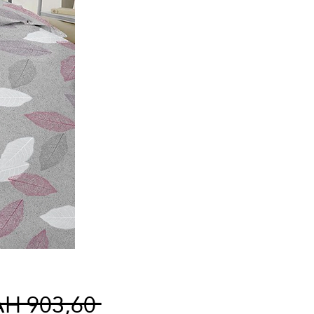
Normale
AH 903,60 