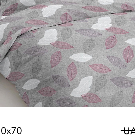
50x70
 U