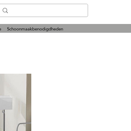
e
Schoonmaakbenodigdheden