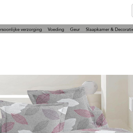
telmone
Gezondheid en Schoonheid
rsoonlijke verzorging
Voeding
Geur
Slaapkamer & Decorati