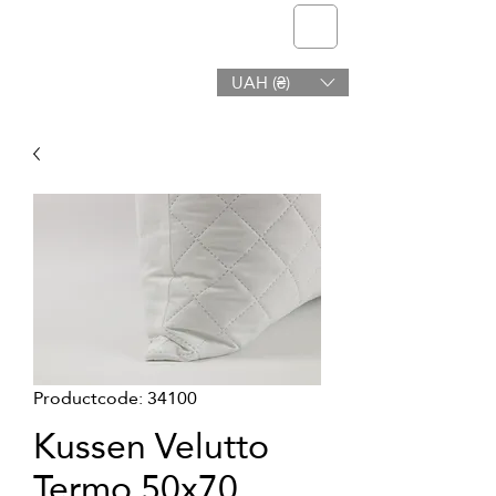
telmone
UAH (₴)
Gezondheid en Schoonheid
Productcode: 34100
Kussen Velutto
Termo 50x70