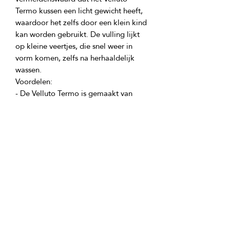
Termo kussen een licht gewicht heeft, 
waardoor het zelfs door een klein kind 
kan worden gebruikt. De vulling lijkt 
op kleine veertjes, die snel weer in 
vorm komen, zelfs na herhaaldelijk 
- De Velluto Termo is gemaakt van 
duurzame microvezel en gevuld met 
hypoallergene gesiliconiseerde vezels 
- Het kussen veroorzaakt geen irritatie, 
hoopt geen stof op en laat lucht 
Productingrediënten:
Vulling - hypoallergene siliconenvezel 