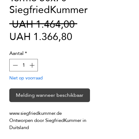
SiegfriedKummer
Normale
 UAH 1.464,00 
Verkoopprijs
prijs
UAH 1.366,80
Aantal
*
Niet op voorraad
Melding wanneer beschikbaar
Ontworpen door SiegfriedKummer in 