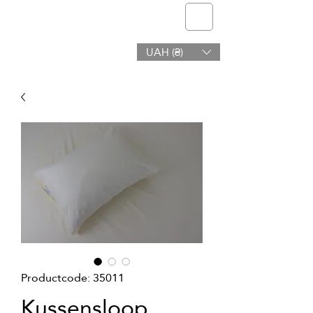
telmone
UAH (₴)
Gezondheid en Schoonheid
Productcode: 35011
Kussensloop