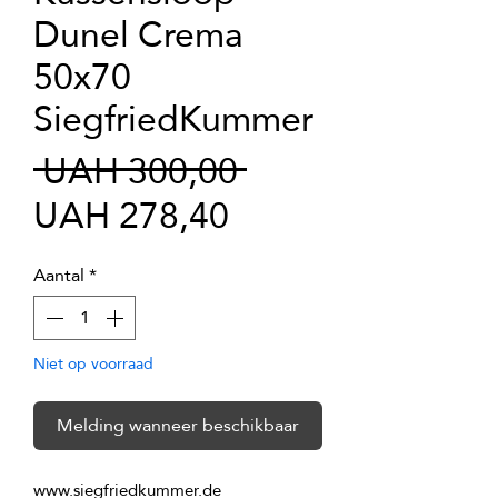
Dunel Crema
50x70
SiegfriedKummer
Normale
 UAH 300,00 
Verkoopprijs
prijs
UAH 278,40
Aantal
*
Niet op voorraad
Melding wanneer beschikbaar