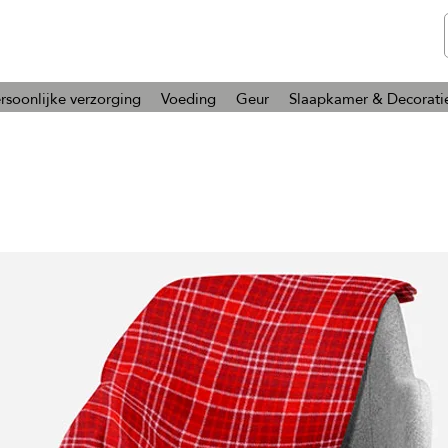
telmone
Gezondheid en Schoonheid
rsoonlijke verzorging
Voeding
Geur
Slaapkamer & Decorati