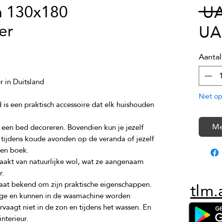
h 130x180
 UA
er
UA
Aantal
Niet op
 is een praktisch accessoire dat elk huishouden 
Me
 een bed decoreren. Bovendien kun je jezelf 
tijdens koude avonden op de veranda of jezelf 
aakt van natuurlijke wol, wat ze aangenaam 
tlm.
aat bekend om zijn praktische eigenschappen. 
tage en kunnen in de wasmachine worden 
aagt niet in de zon en tijdens het wassen. En 