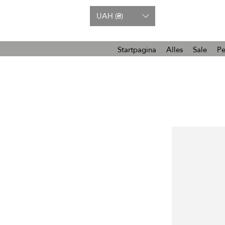
UAH (₴)
Startpagina
Alles
Sale
Pe