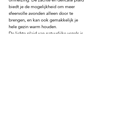
biedt je de mogelijkheid om meer 
sfeervolle avonden alleen door te 
brengen, en kan ook gemakkelijk je 
De lichte plaid van natuurlijke vezels is 
zeer aangenaam voor het lichaam, 
statische elektriciteit wordt 
voorkomen, het absorbeert goed vocht 
en houdt een comfortabele 
De Savage plaid kan ook worden 
gebruikt als een deken op een bank of 
stoel om de bekleding netjes te 
houden, en zal ook een gezellige 
accent zijn in de woonkamer en in je 
favoriete stoel in de keuken tijdens de 
geurige thee met vrienden op 