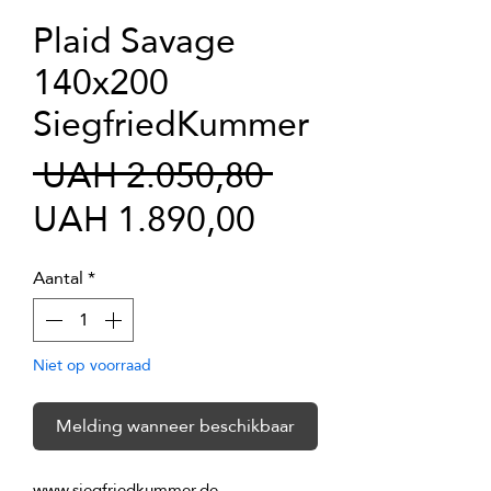
Plaid Savage
140x200
SiegfriedKummer
Normale
 UAH 2.050,80 
Verkoopprijs
prijs
UAH 1.890,00
Aantal
*
Niet op voorraad
Melding wanneer beschikbaar