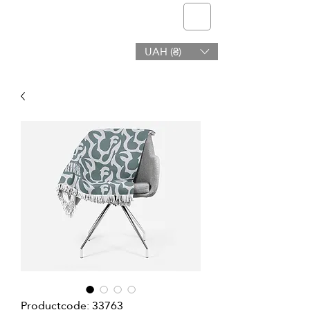
telmone
UAH (₴)
Gezondheid en Schoonheid
Productcode: 33763