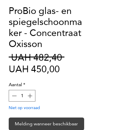
ProBio glas- en
spiegelschoonma
ker - Concentraat
Oxisson
Normale
 UAH 482,40 
Verkoopprijs
prijs
UAH 450,00
Aantal
*
Niet op voorraad
Melding wanneer beschikbaar