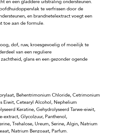
ht en een gladdere uitstraling ondersteunen. 
hoofdhuidoppervlak te verfrissen door de 
ndersteunen, en brandnetelextract voegt een 
og, dof, ruw, kroesgevoelig of moeilijk te 
erdeel van een reguliere 
 zachtheid, glans en een gezonder ogende 
prylaat, Behentrimonium Chloride, Cetrimonium 
 Eiwit, Cetearyl Alcohol, Nephelium 
seerd Keratine, Gehydrolyseerd Tarwe-eiwit, 
-extract, Glycolzuur, Panthenol, 
rine, Trehalose, Ureum, Serine, Algin, Natrium 