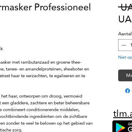
rmasker Professioneel
 U
UA
Aantal
Niet op
asker met rambutanzaad en groene thee-
ne, tarwe- en amandelproteïnen, sheaboter en 
Me
est haar te verzachten, te egaliseren en te 
r het haar, ontworpen om droog, vermoeid 
et een gladdere, zachtere en beter beheersbare 
tlm.
e combineert conditionerende middelen, 
 vochtbindende ingrediënten om de zichtbare 
eren zonder te veel te beloven op het gebied van 