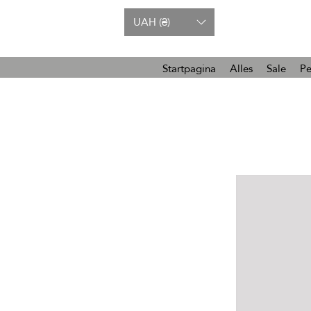
UAH (₴)
Startpagina
Alles
Sale
Pe