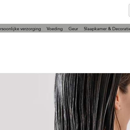
telmone
Gezondheid en Schoonheid
rsoonlijke verzorging
Voeding
Geur
Slaapkamer & Decorati