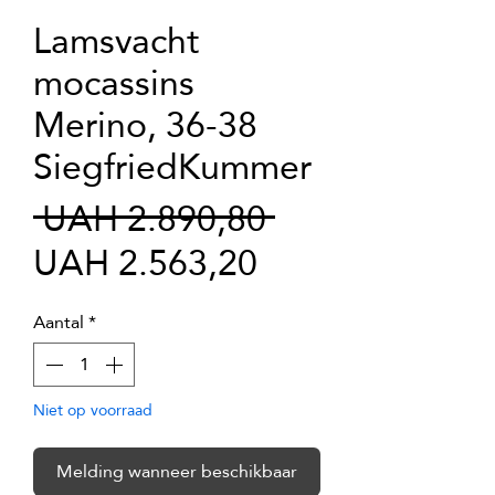
Lamsvacht
mocassins
Merino, 36-38
SiegfriedKummer
Normale
 UAH 2.890,80 
Verkoopprijs
prijs
UAH 2.563,20
Aantal
*
Niet op voorraad
Melding wanneer beschikbaar