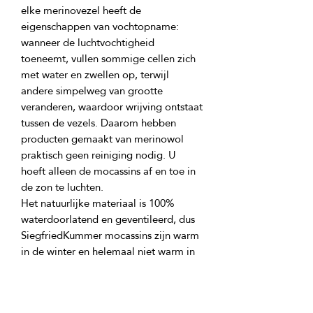
elke merinovezel heeft de 
eigenschappen van vochtopname: 
wanneer de luchtvochtigheid 
toeneemt, vullen sommige cellen zich 
met water en zwellen op, terwijl 
andere simpelweg van grootte 
veranderen, waardoor wrijving ontstaat 
tussen de vezels. Daarom hebben 
producten gemaakt van merinowol 
praktisch geen reiniging nodig. U 
hoeft alleen de mocassins af en toe in 
Het natuurlijke materiaal is 100% 
waterdoorlatend en geventileerd, dus 
SiegfriedKummer mocassins zijn warm 
in de winter en helemaal niet warm in 
Het dichte weefsel van stevige 
merinovezels zorgt voor duurzaamheid 