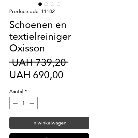
Productcode: 11182
Schoenen en
textielreiniger
Oxisson
Normale
 UAH 739,20 
Verkoopprijs
prijs
UAH 690,00
Aantal
*
In winkelwagen