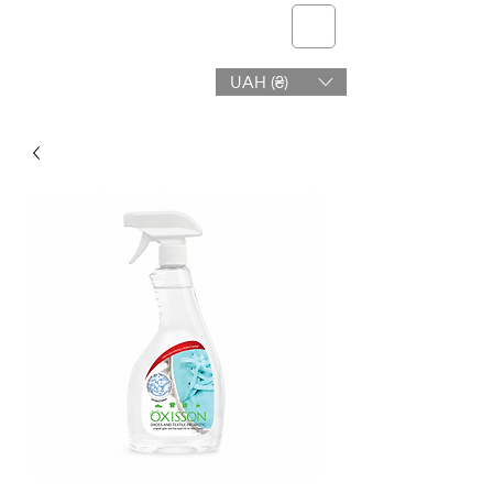
telmone
UAH (₴)
Gezondheid en Schoonheid