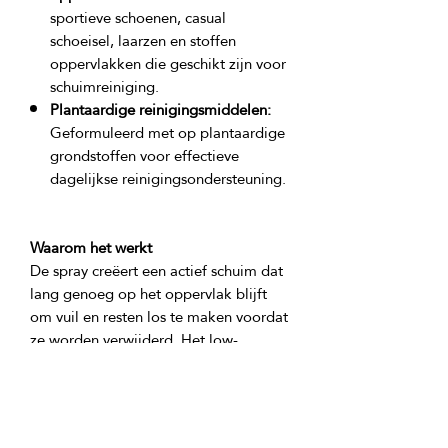
sportieve schoenen, casual
schoeisel, laarzen en stoffen
oppervlakken die geschikt zijn voor
schuimreiniging.
Plantaardige reinigingsmiddelen:
Geformuleerd met op plantaardige
grondstoffen voor effectieve
dagelijkse reinigingsondersteuning.
Waarom het werkt
De spray creëert een actief schuim dat 
lang genoeg op het oppervlak blijft 
om vuil en resten los te maken voordat 
ze worden verwijderd. Het low-
moisture formaat maakt het een 
praktische keuze voor schoeisel en 
textiel waar volledige wasbeurten niet 
nodig zijn, en helpt om een schoon 