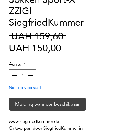
ZZIGI
SiegfriedKummer
Normale
 UAH 159,60 
Verkoopprijs
prijs
UAH 150,00
Aantal
*
Niet op voorraad
Melding wanneer beschikbaar
Ontworpen door SiegfriedKummer in 