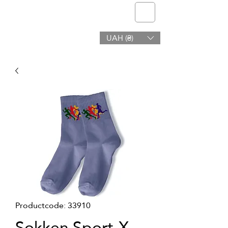
telmone
UAH (₴)
Gezondheid en Schoonheid
Productcode: 33910
Sokken Sport-X