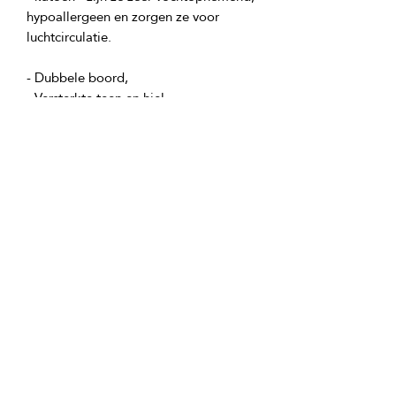
hypoallergeen en zorgen ze voor 
Materiaal: 90% katoen, 6% polyamide, 
Productingrediënten:
90% katoen, 6% polyamide, 4% 
elastaan.