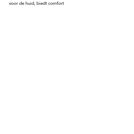
50x90 cm - universeel formaat voor 
70x140 cm - een klassieke 
GTIN: 0000000349581
tlm.ai/aapp