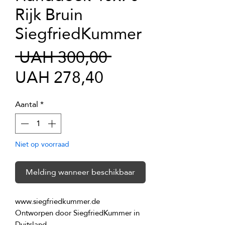
Rijk Bruin
SiegfriedKummer
Normale
 UAH 300,00 
Verkoopprijs
prijs
UAH 278,40
Aantal
*
Niet op voorraad
Melding wanneer beschikbaar
Ontworpen door SiegfriedKummer in 