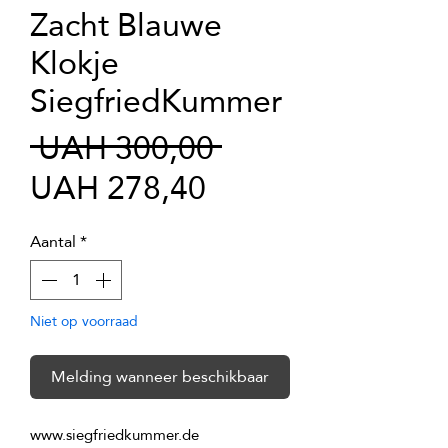
Zacht Blauwe
Klokje
SiegfriedKummer
Normale
 UAH 300,00 
Verkoopprijs
prijs
UAH 278,40
Aantal
*
Niet op voorraad
Melding wanneer beschikbaar