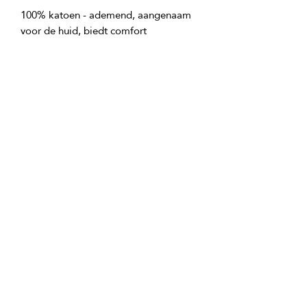
100% katoen - ademend, aangenaam 
50x90 cm - universeel formaat voor 
70x140 cm - een klassieke 
GTIN: 0000000349642
tlm.ai/aapp