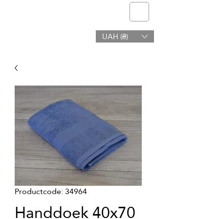
telmone
UAH (₴)
Gezondheid en Schoonheid
Productcode: 34964
Handdoek 40x70