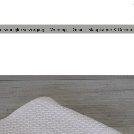
telmone
Gezondheid en Schoonheid
ersoonlijke verzorging
Voeding
Geur
Slaapkamer & Decorat