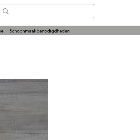
ie
Schoonmaakbenodigdheden