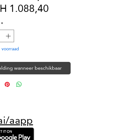
Verkoopprijs
prijs
H 1.088,40
*
 voorraad
lding wanneer beschikbaar
ai/aapp