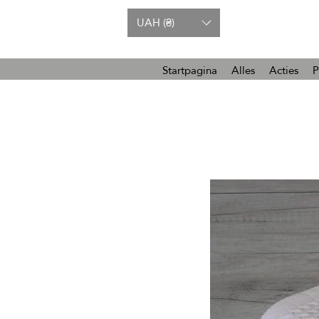
UAH (₴)
Startpagina
Alles
Acties
P