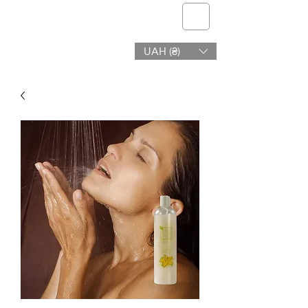
telmone
UAH (₴)
Gezondheid en Schoonheid