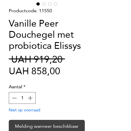
Productcode: 11550
Vanille Peer
Douchegel met
probiotica Elissys
Normale
 UAH 919,20 
Verkoopprijs
prijs
UAH 858,00
Aantal
*
Niet op voorraad
Melding wanneer beschikbaar