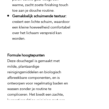
warme, zacht zoete finishing touch
toe aan je douche routine.
Gemakkelijk schuimende textuur:
creëert een lichte schuim, waardoor
een kleine hoeveelheid comfortabel
over het lichaam verspreid kan
worden.
Formule hoogtepunten
Deze douchegel is gemaakt met 
milde, plantaardige 
reinigingsmiddelen en biologisch 
afbreekbare componenten, en is 
ontworpen voor regelmatig baden en 
wassen zonder je routine te 
compliceren. Het biedt een zachte, 
kussentjesachtige reiniging met een 
geurprofiel dat zowel fris als troostend 