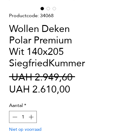
Productcode: 34068
Wollen Deken
Polar Premium
Wit 140x205
SiegfriedKummer
Normale
 UAH 2.949,60 
Verkoopprijs
prijs
UAH 2.610,00
Aantal
*
Niet op voorraad