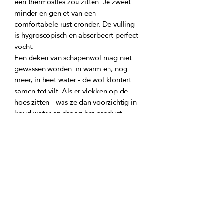
een thermosfles zou zitten. Je zweet 
minder en geniet van een 
comfortabele rust eronder. De vulling 
is hygroscopisch en absorbeert perfect 
Een deken van schapenwol mag niet 
gewassen worden: in warm en, nog 
meer, in heet water - de wol klontert 
samen tot vilt. Als er vlekken op de 
hoes zitten - was ze dan voorzichtig in 
koud water en droog het product 
goed. Regelmatig drogen van 
natuurlijke materialen is een must: 
zorg ervoor dat je het product 
meerdere keren per jaar laat luchten 
en een kwalitatieve Polar Premium 
SiegfriedKummer schapenwol deken 
zal je trouw dienen gedurende 