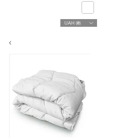
telmone
UAH (₴)
Gezondheid en Schoonheid