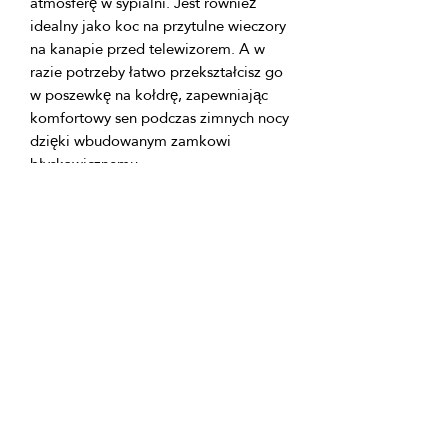
atmosferę w sypialni. Jest również 
idealny jako koc na przytulne wieczory 
na kanapie przed telewizorem. A w 
razie potrzeby łatwo przekształcisz go 
w poszewkę na kołdrę, zapewniając 
komfortowy sen podczas zimnych nocy 
dzięki wbudowanym zamkowi 
Dzięki wysokiej jakości materiałów i 
łatwości użytkowania, koc 
wielofunkcyjny SiegfriedKummer Szary 
Motyl stanie się ulubionym elementem 
w Twoim wnętrzu, dając Ci ciepło, 
GTIN: 0000000346313