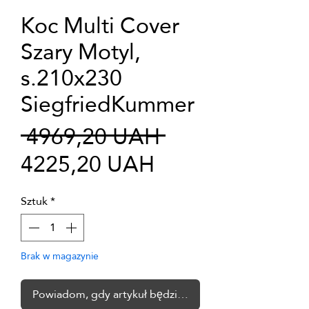
Koc Multi Cover
Szary Motyl,
s.210x230
SiegfriedKummer
Regularna
 4969,20 UAH 
Cena
cena
4225,20 UAH
Rabatowa
Sztuk
*
Brak w magazynie
Powiadom, gdy artykuł będzie dostępny