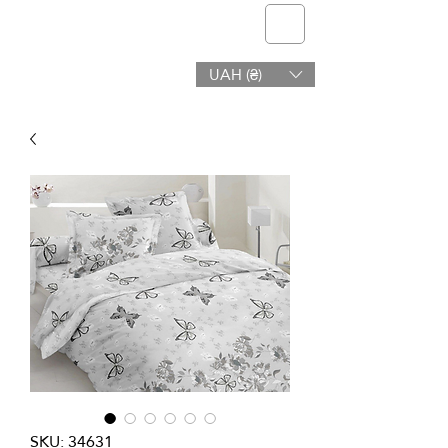
telmone
UAH (₴)
Zdrowie & Uroda
SKU: 34631