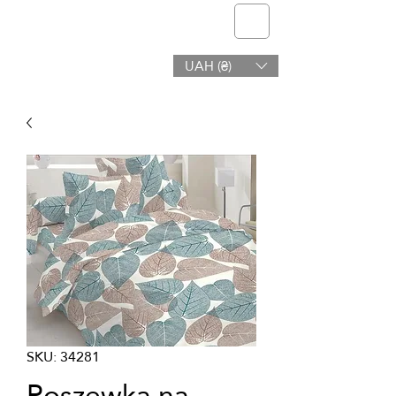
telmone
UAH (₴)
Zdrowie & Uroda
SKU: 34281
Poszewka na