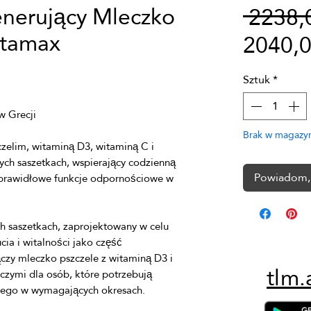
nerujący Mleczko
 2238,
itamax
2040,
Sztuk
*
Brak w magazy
zelim, witaminą D3, witaminą C i 
 saszetkach, wspierający codzienną 
Powiadom, 
 prawidłowe funkcje odpornościowe w 
saszetkach, zaprojektowany w celu 
a i witalności jako część 
czy mleczko pszczele z witaminą D3 i 
tlm.
zymi dla osób, które potrzebują 