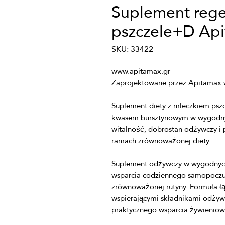
Suplement rege
pszczele+D Ap
SKU: 33422
Suplement diety z mleczkiem pszc
kwasem bursztynowym w wygodnych
witalność, dobrostan odżywczy i
Suplement odżywczy w wygodnych 
wsparcia codziennego samopoczuci
zrównoważonej rutyny. Formuła łą
wspierającymi składnikami odżywc