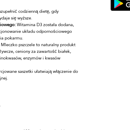
upełnić codzienną dietę, gdy
daje się wyższe.
ciowego:
Witamina D3 została dodana,
kcjonowanie układu odpornościowego
cia pokarmu.
Mleczko pszczele to naturalny produkt
żywcze, ceniony za zawartość białek,
minokwasów, enzymów i kwasów
cjowane saszetki ułatwiają włączenie do
jnej.