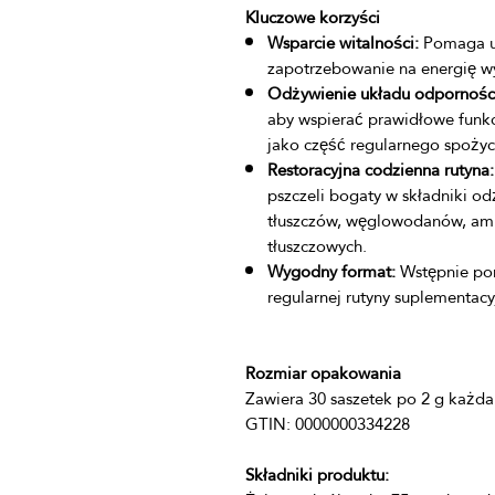
Kluczowe korzyści
Wsparcie witalności:
Pomaga uz
zapotrzebowanie na energię wy
Odżywienie układu odpornoś
aby wspierać prawidłowe fun
jako część regularnego spoży
Restoracyjna codzienna rutyna:
pszczeli bogaty w składniki od
tłuszczów, węglowodanów, a
tłuszczowych.
Wygodny format:
Wstępnie por
regularnej rutyny suplementacy
Rozmiar opakowania
Składniki produktu: