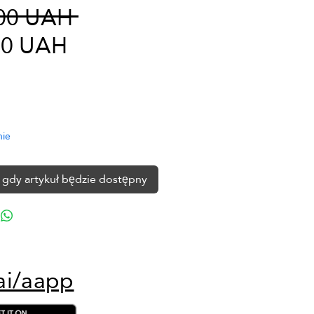
Regularna
00 UAH 
Cena
cena
00 UAH
Rabatowa
nie
gdy artykuł będzie dostępny
ai/aapp