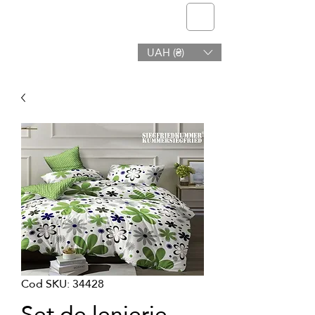
telmone
UAH (₴)
Sanatate si frumusete
Cod SKU: 34428
Set de lenjerie