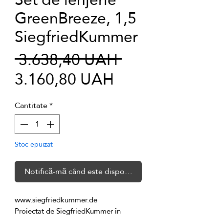
GreenBreeze, 1,5
SiegfriedKummer
Preț
 3.638,40 UAH 
Preț
normal
3.160,80 UAH
redus
Cantitate
*
Stoc epuizat
Notifică-mă când este disponibil
Proiectat de SiegfriedKummer în 