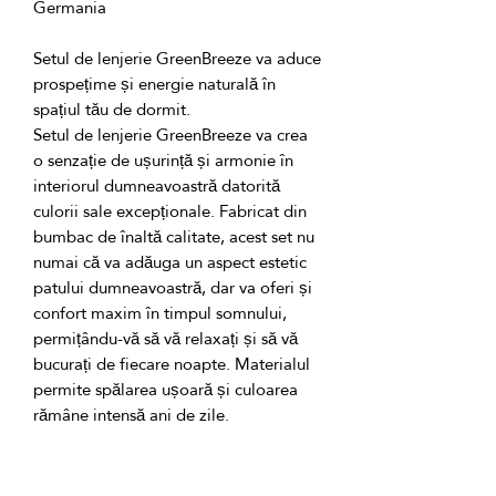
Setul de lenjerie GreenBreeze va aduce 
prospețime și energie naturală în 
Setul de lenjerie GreenBreeze va crea 
o senzație de ușurință și armonie în 
interiorul dumneavoastră datorită 
culorii sale excepționale. Fabricat din 
bumbac de înaltă calitate, acest set nu 
numai că va adăuga un aspect estetic 
patului dumneavoastră, dar va oferi și 
confort maxim în timpul somnului, 
permițându-vă să vă relaxați și să vă 
bucurați de fiecare noapte. Materialul 
permite spălarea ușoară și culoarea 
Material: 100% bumbac de înaltă 