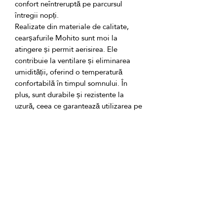
confort neîntreruptă pe parcursul 
Realizate din materiale de calitate, 
cearșafurile Mohito sunt moi la 
atingere și permit aerisirea. Ele 
contribuie la ventilare și eliminarea 
umidității, oferind o temperatură 
confortabilă în timpul somnului. În 
plus, sunt durabile și rezistente la 
uzură, ceea ce garantează utilizarea pe 
Cu cearșafurile Mohito, patul tău va 
deveni un loc de odihnă și relaxare. 
Ele adaugă un accent elegant și 
actualizează interiorul dormitorului. 
Bucură-te de confort și eleganță cu 
frumoasele cearșafuri Mohito, care vor 
crea o atmosferă de confort și plăcere 