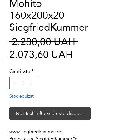
Mohito
160x200x20
SiegfriedKummer
Preț
 2.280,00 UAH 
Preț
normal
2.073,60 UAH
redus
Cantitate
*
Stoc epuizat
Notifică-mă când este disponibil
Proiectat de SiegfriedKummer în 