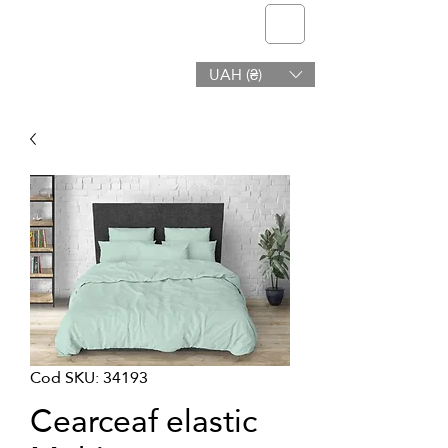
telmone
UAH (₴)
Sanatate si frumusete
Cod SKU: 34193
Cearceaf elastic