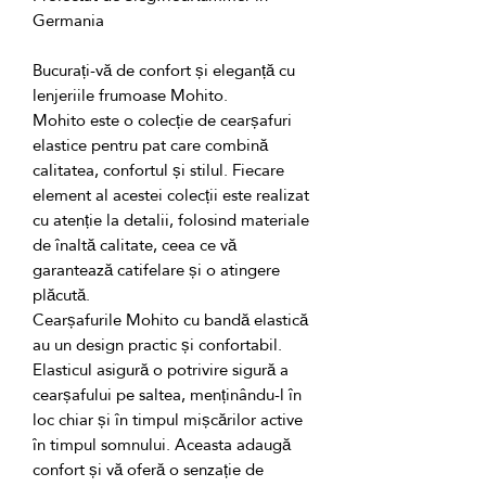
Bucurați-vă de confort și eleganță cu 
Mohito este o colecție de cearșafuri 
elastice pentru pat care combină 
calitatea, confortul și stilul. Fiecare 
element al acestei colecții este realizat 
cu atenție la detalii, folosind materiale 
de înaltă calitate, ceea ce vă 
garantează catifelare și o atingere 
Cearșafurile Mohito cu bandă elastică 
au un design practic și confortabil. 
Elasticul asigură o potrivire sigură a 
cearșafului pe saltea, menținându-l în 
loc chiar și în timpul mișcărilor active 
în timpul somnului. Aceasta adaugă 
confort și vă oferă o senzație de 