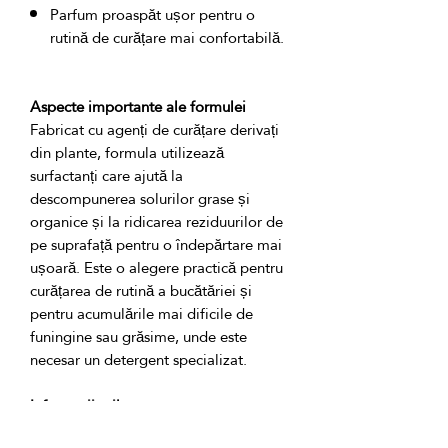
Parfum proaspăt ușor pentru o
rutină de curățare mai confortabilă.
Aspecte importante ale formulei
Fabricat cu agenți de curățare derivați 
din plante, formula utilizează 
surfactanți care ajută la 
descompunerea solurilor grase și 
organice și la ridicarea reziduurilor de 
pe suprafață pentru o îndepărtare mai 
ușoară. Este o alegere practică pentru 
curățarea de rutină a bucătăriei și 
pentru acumulările mai dificile de 
funingine sau grăsime, unde este 
Informații utile
Aceast produs este livrat fără 