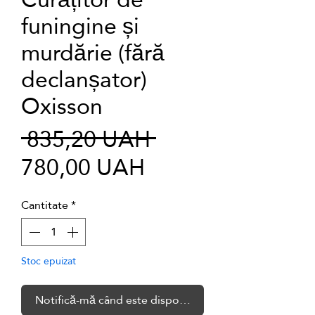
funingine și
murdărie (fără
declanșator)
Oxisson
Preț
 835,20 UAH 
Preț
normal
780,00 UAH
redus
Cantitate
*
Stoc epuizat
Notifică-mă când este disponibil