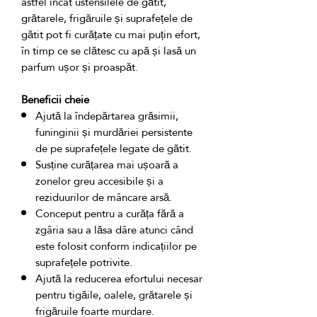
astfel încât ustensilele de gătit, 
grătarele, frigăruile și suprafețele de 
gătit pot fi curățate cu mai puțin efort, 
în timp ce se clătesc cu apă și lasă un 
Beneficii cheie
Ajută la îndepărtarea grăsimii,
funinginii și murdăriei persistente
de pe suprafețele legate de gătit.
Susține curățarea mai ușoară a
zonelor greu accesibile și a
reziduurilor de mâncare arsă.
Conceput pentru a curăța fără a
zgâria sau a lăsa dâre atunci când
este folosit conform indicațiilor pe
suprafețele potrivite.
Ajută la reducerea efortului necesar
pentru tigăile, oalele, grătarele și
frigăruile foarte murdare.