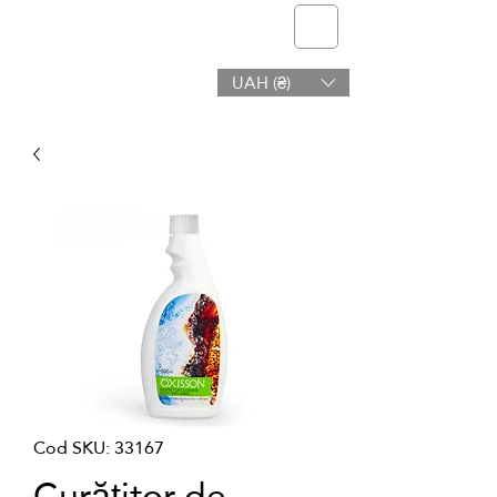
telmone
UAH (₴)
Sanatate si frumusete
Cod SKU: 33167
Curățitor de