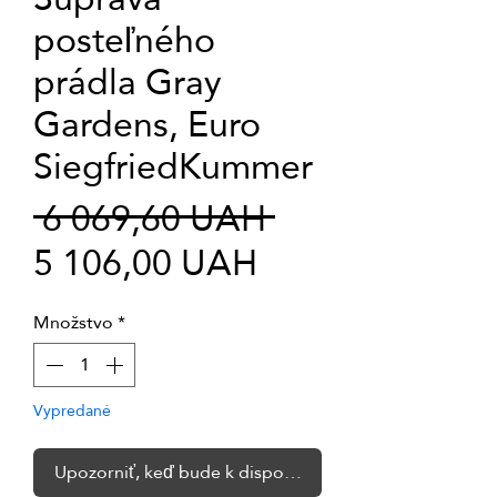
posteľného
prádla Gray
Gardens, Euro
SiegfriedKummer
Normálna
 6 069,60 UAH 
Zľavnená
cena
5 106,00 UAH
cena
Množstvo
*
Vypredané
Upozorniť, keď bude k dispozícii