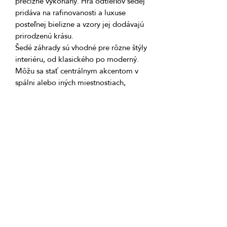
precízne vykonaný. Hra odtieňov šedej 
pridáva na rafinovanosti a luxuse 
posteľnej bielizne a vzory jej dodávajú 
Šedé záhrady sú vhodné pre rôzne štýly 
interiéru, od klasického po moderný. 
Môžu sa stať centrálnym akcentom v 
spálni alebo iných miestnostiach, 
vytvárajúc atmosféru pohodlia a 
sofistikovanosti. Každý raz, keď si 
oddýchnete pod touto posteľnou 
bielizňou, pocítite pokoj a útulnosť, 
GTIN: 0000000343046