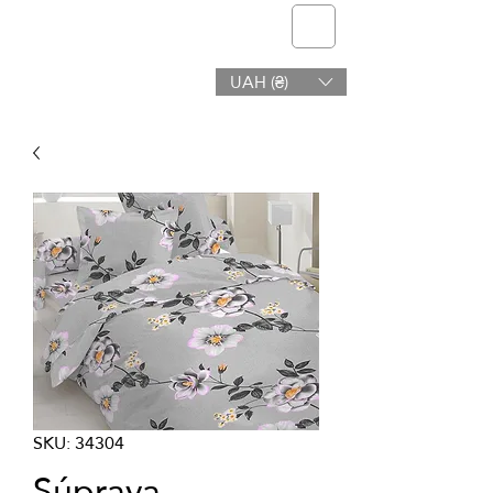
telmone
UAH (₴)
Zdravie a Krása
SKU: 34304
Súprava