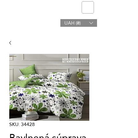
telmone
UAH (₴)
Zdravie a Krása
SKU: 34428
Bavlnená súprava