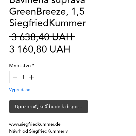
GreenBreeze, 1,5
SiegfriedKummer
Normálna
 3 638,40 UAH 
Zľavnená
cena
3 160,80 UAH
cena
Množstvo
*
Vypredané
Upozorniť, keď bude k dispozícii
Návrh od SiegfriedKummer v 