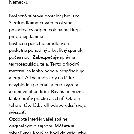
Bavlnená súprava posteľnej bielizne 
SiegfriedKummer vám poskytne 
požadovaný odpočinok na mäkkej a 
Bavlnené posteľné prádlo vám 
poskytne pohodlný a kvalitný spánok 
počas noci. Zabezpečuje správnu 
termoreguláciu tela. Tento prírodný 
materiál sa ľahko perie a nespôsobuje 
alergie. A kvalitné vzory na látke 
nevyblednú po praní a budú vyzerať 
ako nové dlhú dobu. Bavlnu je možné 
ľahko prať v práčke a žehliť. Okrem 
toho si táto látka dlhodobo udrží svoju 
Ozdobte interiér vašej spálne 
originálnym dizajnom. Môžete si 