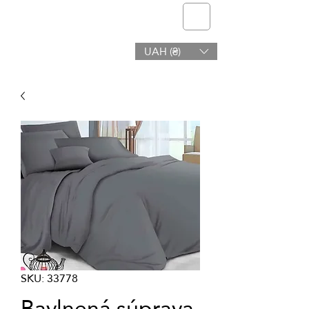
telmone
UAH (₴)
Zdravie a Krása
SKU: 33778
Bavlnená súprava