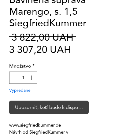
Marengo, s. 1,5
SiegfriedKummer
Normálna
 3 822,00 UAH 
Zľavnená
cena
3 307,20 UAH
cena
Množstvo
*
Vypredané
Upozorniť, keď bude k dispozícii
Návrh od SiegfriedKummer v 