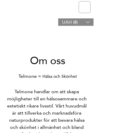
telmone
UAH (₴)
Hälsa och Skönhet
Om oss
Telmone =
Hälsa och Skönhet
Telmone handlar om att skapa
möjligheter till en hälsosammare och
estetiskt rikare livsstil. Vårt huvudmål
är att tillverka och marknadsföra
naturprodukter för att bevara hälsa
och skönhet i allmänhet och bland