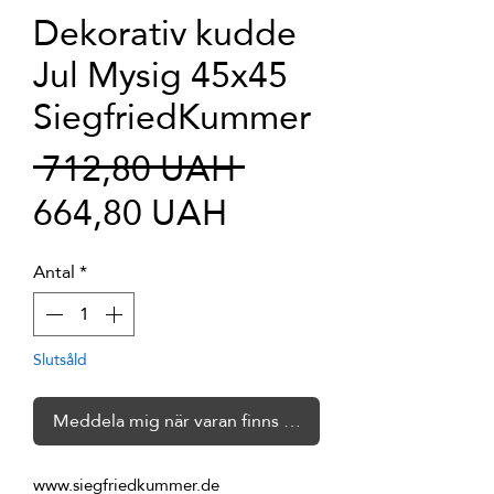
Dekorativ kudde
Jul Mysig 45x45
SiegfriedKummer
Ordinarie
 712,80 UAH 
Reapris
pris
664,80 UAH
Antal
*
Slutsåld
Meddela mig när varan finns i lager