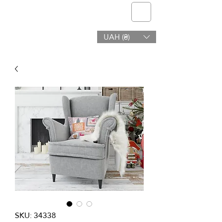
telmone
UAH (₴)
Hälsa och Skönhet
SKU: 34338