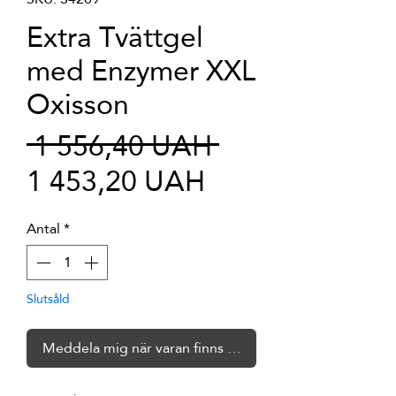
Extra Tvättgel
med Enzymer XXL
Oxisson
Ordinarie
 1 556,40 UAH 
Reapris
pris
1 453,20 UAH
Antal
*
Slutsåld
Meddela mig när varan finns i lager