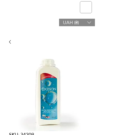
telmone
UAH (₴)
Hälsa och Skönhet
SKU: 34209