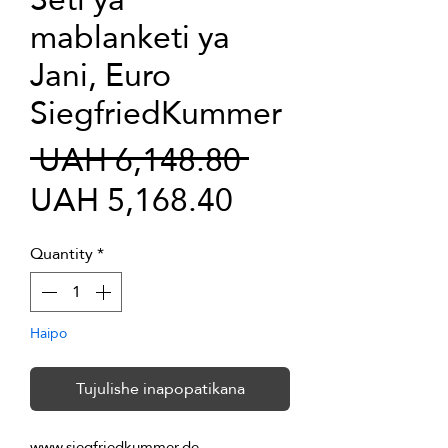
mablanketi ya
Jani, Euro
SiegfriedKummer
Regular
 UAH 6,148.80 
Sale
Price
UAH 5,168.40
Price
Quantity
*
Haipo
Tujulishe inapopatikana