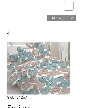
telmone
UAH (₴)
Afya na Urembo
SKU: 34267
Seti ya