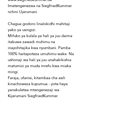
Imetengenezwa na SiegfriedKummer 
Chagua godoro linalokidhi mahitaji 
Mifuko ya kulala ya hali ya juu daima 
itakuwa zawadi muhimu na 
inayohitajika kwa nyumbani. Pamba 
100% haitapoteza umuhimu wake. Na 
ushonaji wa hali ya juu unahakikishia 
matumizi ya muda mrefu kwa miaka 
Faraja, ufanisi, kitambaa cha asili 
kinachoweza kupumua - yote haya 
yanakuletea mtengenezaji wa 
- nyuzi zisizo na mzio, zinazofaa kwa 