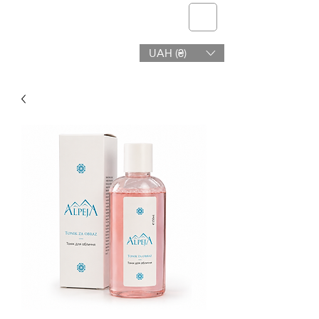
telmone
UAH (₴)
Afya na Urembo