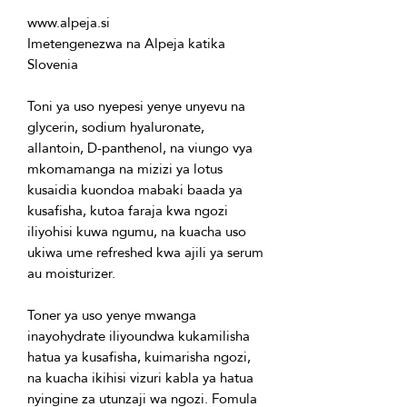
Imetengenezwa na Alpeja katika 
Toni ya uso nyepesi yenye unyevu na 
glycerin, sodium hyaluronate, 
allantoin, D-panthenol, na viungo vya 
mkomamanga na mizizi ya lotus 
kusaidia kuondoa mabaki baada ya 
kusafisha, kutoa faraja kwa ngozi 
iliyohisi kuwa ngumu, na kuacha uso 
ukiwa ume refreshed kwa ajili ya serum 
Toner ya uso yenye mwanga 
inayohydrate iliyoundwa kukamilisha 
hatua ya kusafisha, kuimarisha ngozi, 
na kuacha ikihisi vizuri kabla ya hatua 
nyingine za utunzaji wa ngozi. Fomula 