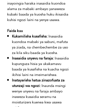
inayoingia haraka inasaidia kuondoa 
alama za mabaki ambayo yanaweza 
kubaki baada ya kuosha huku ikisaidia 
Faida kuu
Kukamilisha kusafisha:
Inasaidia
kuondoa mabaki ya sabuni, mafuta
ya ziada, na chembechembe za uso
za kila siku baada ya kuosha.
Inasaidia unyevu na faraja:
Inasaidia
kupunguza hisia ya ukakamavu
baada ya kusafisha na kuacha ngozi
ikihisi laini na imeimarishwa.
Inatayarisha hatua zinazofuata za
utunzaji wa ngozi:
Inaunda msingi
wenye unyevu na faraja ambayo
inaweza kusaidia seramu na
moisturizers kuenea kwa usawa