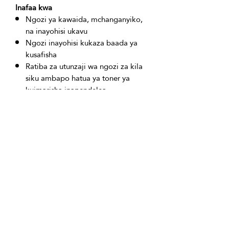
Inafaa kwa
Ngozi ya kawaida, mchanganyiko,
na inayohisi ukavu
Ngozi inayohisi kukaza baada ya
kusafisha
Ratiba za utunzaji wa ngozi za kila
siku ambapo hatua ya toner ya
kuimarisha inapendelea
Viambato vya Bidhaa:
Aqua, Allantoin, Glycerin, Mchikichizi 
wa Hunica Granatum, D-panthenol, 
Mchikichizi wa Mizizi ya Nelumbo 
Nucifera, Protini ya Ngano 
iliyohydrolyzed, Sodium Hyaluronate, 
Mafuta ya Castor yaliyohydrogenated, 
Tocopheryl Acetate, Phenoxyethanol, 