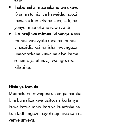
zaidi.
Inaboresha muonekano wa ukavu:
Kwa matumizi ya kawaida, ngozi
inaweza kuonekana laini, safi, na
yenye muonekano sawa zaidi.
Utunzaji wa mimea:
Vipengele vya
mimea vinavyotokana na mimea
vinasaidia kuimarisha mwangaza
unaoonekana kuwa na afya kama
sehemu ya utunzaji wa ngozi wa
kila siku.
Hisia ya fomula
Muonekano mwepesi unaingia haraka 
bila kumaliza kwa uzito, na kuifanya 
kuwa hatua rahisi kati ya kusafisha na 
kuhifadhi ngozi inayohitaji hisia safi na 