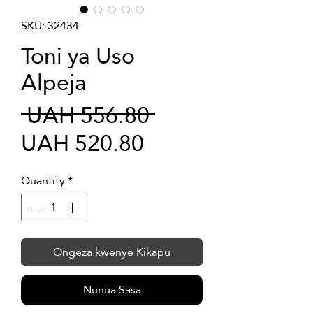
SKU: 32434
Toni ya Uso
Alpeja
Regular
 UAH 556.80 
Sale
Price
UAH 520.80
Price
Quantity
*
Ongeza kwenye Kikapu
Nunua Sasa