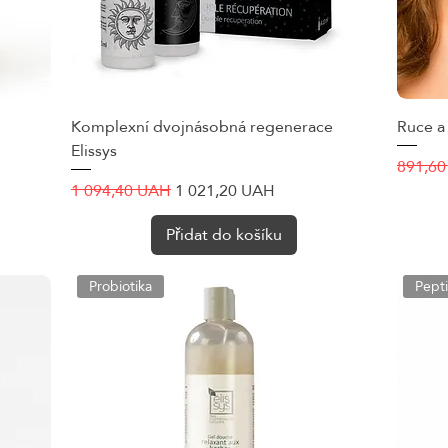
Komplexní dvojnásobná regenerace
Rychlý náhled
Ruce a
Elissys
Běžná 
891,6
Běžná cena
Zvýhodněná cena
1 094,40 UAH
1 021,20 UAH
Přidat do košíku
Probiotika
Pepti