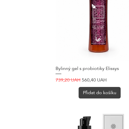
Bylinný gel s probiotiky Elissys
Rychlý náhled
Běžná cena
Zvýhodněná cena
739,20 UAH
560,40 UAH
Přidat do košíku