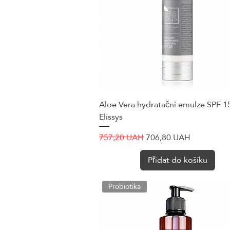
Aloe Vera hydratační emulze SPF 1
Rychlý náhled
Elissys
Běžná cena
Zvýhodněná cena
757,20 UAH
706,80 UAH
Přidat do košíku
Probiotika