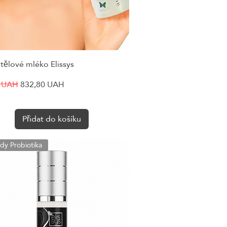
 tělové mléko Elissys
Rychlý náhled
cena
Zvýhodněná cena
0 UAH
832,80 UAH
Přidat do košíku
dy Probiotika