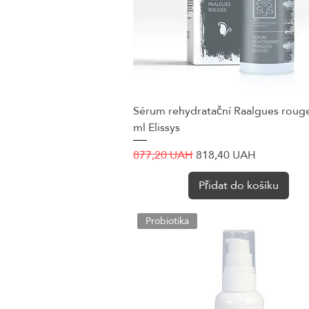
Sérum rehydratační Raalgues roug
Rychlý náhled
ml Elissys
Běžná cena
Zvýhodněná cena
877,20 UAH
818,40 UAH
Přidat do košíku
Probiotika