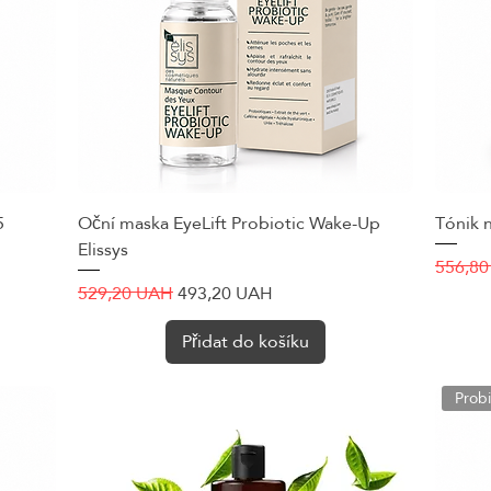
5
Oční maska EyeLift Probiotic Wake-Up
Rychlý náhled
Tónik n
Elissys
Běžná 
556,8
Běžná cena
Zvýhodněná cena
529,20 UAH
493,20 UAH
Přidat do košíku
Probi