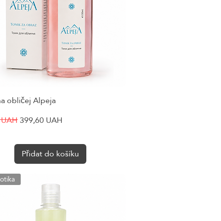
a obličej Alpeja
Rychlý náhled
cena
Zvýhodněná cena
0 UAH
399,60 UAH
Přidat do košíku
otika