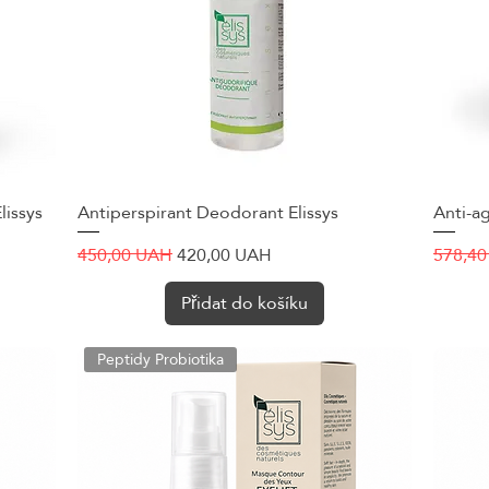
lissys
Antiperspirant Deodorant Elissys
Rychlý náhled
Anti-ag
Běžná cena
Zvýhodněná cena
Běžná 
450,00 UAH
420,00 UAH
578,4
Přidat do košíku
Peptidy Probiotika