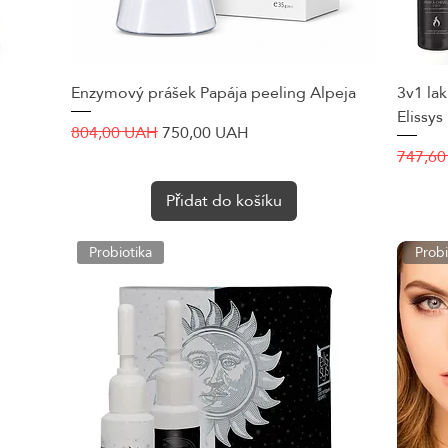
Enzymový prášek Papája peeling Alpeja
Rychlý náhled
3v1 lak
Elissys
Běžná cena
Zvýhodněná cena
804,00 UAH
750,00 UAH
Běžná 
747,6
Přidat do košíku
Probiotika
Probi