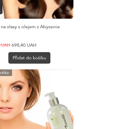
 na vlasy s olejem z Abyssinie
Rychlý náhled
cena
Zvýhodněná cena
0 UAH
698,40 UAH
Přidat do košíku
otika