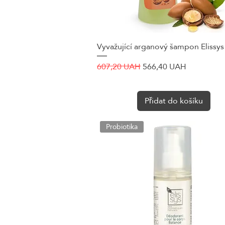
Vyvažující arganový šampon Elissys
Rychlý náhled
Běžná cena
Zvýhodněná cena
607,20 UAH
566,40 UAH
Přidat do košíku
Probiotika