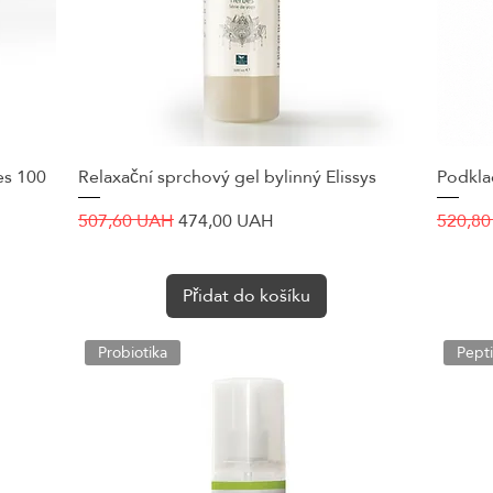
es 100
Relaxační sprchový gel bylinný Elissys
Rychlý náhled
Podklad
Běžná cena
Zvýhodněná cena
Běžná 
507,60 UAH
474,00 UAH
520,8
Přidat do košíku
Probiotika
Pept