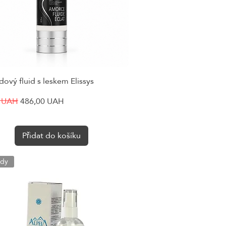
ový fluid s leskem Elissys
Rychlý náhled
cena
Zvýhodněná cena
0 UAH
486,00 UAH
Přidat do košíku
idy