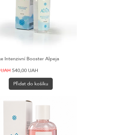
e Intenzivní Booster Alpeja
Rychlý náhled
cena
Zvýhodněná cena
0 UAH
540,00 UAH
Přidat do košíku