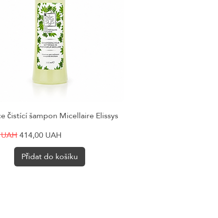
 čistící šampon Micellaire Elissys
Rychlý náhled
cena
Zvýhodněná cena
0 UAH
414,00 UAH
Přidat do košíku