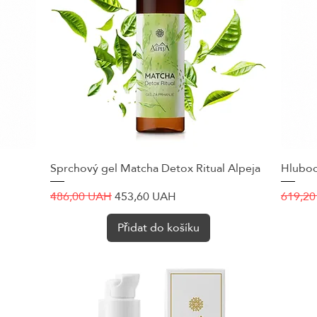
Sprchový gel Matcha Detox Ritual Alpeja
Rychlý náhled
Hluboce
Běžná cena
Zvýhodněná cena
Běžná 
486,00 UAH
453,60 UAH
619,2
Přidat do košíku