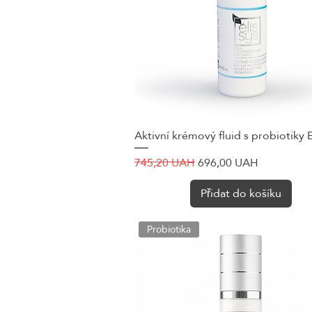
Aktivní krémový fluid s probiotiky E
Rychlý náhled
Běžná cena
Zvýhodněná cena
745,20 UAH
696,00 UAH
Přidat do košíku
Probiotika