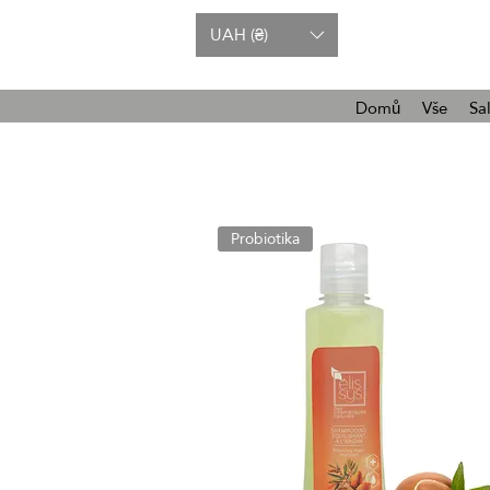
UAH (₴)
Domů
Vše
Sa
Probiotika