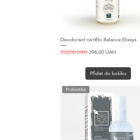
Deodorant na tělo Balance Elissys
Rychlý náhled
Běžná cena
Zvýhodněná cena
552,00 UAH
396,00 UAH
Přidat do košíku
Probiotika